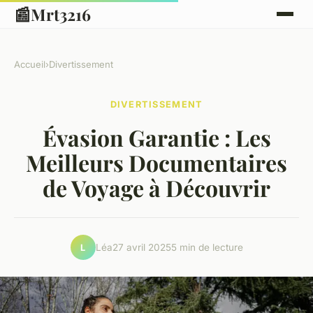
📰
Mrt3216
Accueil
›
Divertissement
DIVERTISSEMENT
Évasion Garantie : Les
Meilleurs Documentaires
de Voyage à Découvrir
Léa
27 avril 2025
5 min de lecture
L