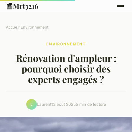
📰
Mrt3216
Accueil
›
Environnement
ENVIRONNEMENT
Rénovation d'ampleur :
pourquoi choisir des
experts engagés ?
Laurent
13 août 2025
5 min de lecture
L