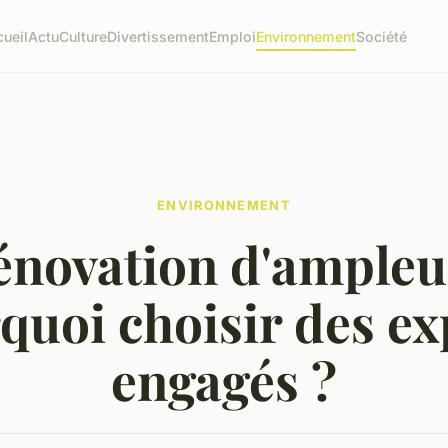
ueil
Actu
Culture
Divertissement
Emploi
Environnement
Société
ENVIRONNEMENT
énovation d'ampleur
quoi choisir des ex
engagés ?