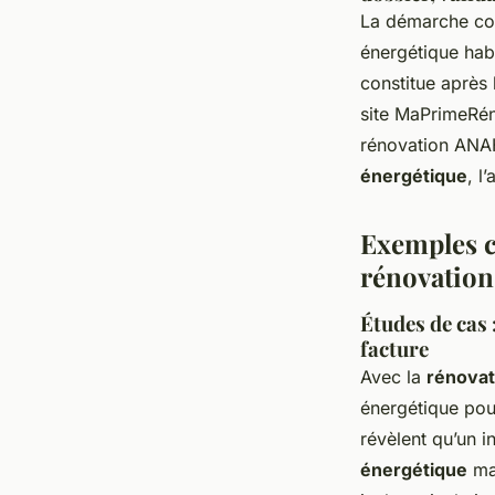
La démarche comm
énergétique habi
constitue après
site MaPrimeRén
rénovation ANAH 
énergétique
, l
Exemples co
rénovation
Études de cas 
facture
Avec la
rénovat
énergétique pou
révèlent qu’un i
énergétique
mas