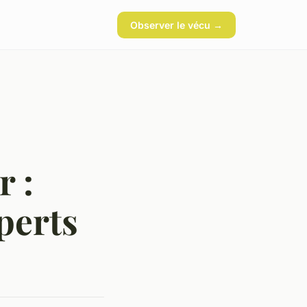
Observer le vécu →
 :
perts