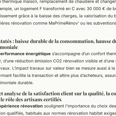
ion thermique maison, remplacement de chaudière et change
exemple, un logement F transformé en C avec 30 000 € de 
tissement grâce à la baisse des charges, la valorisation du b
cières rénovation comme MaPrimeRénov’ ou les subventions
tatés : baisse durable de la consommation, hausse du
imoniale
 performance énergétique
s’accompagne d’un confort ther
 d’une réduction émission CO2 rénovation visible et d’une m
travaux. L’impact travaux sur valeur bien se mesure aussi à la
rmant facilite la transaction et attire plus d’acheteurs, assu
rimoniale durable.
 analyse de la satisfaction client sur la qualité, la 
le rôle des artisans certifiés
xpérience rénovation
soulignent l'importance du choix des
ion qualifiés, habitués aux normes rénovation habitat exige