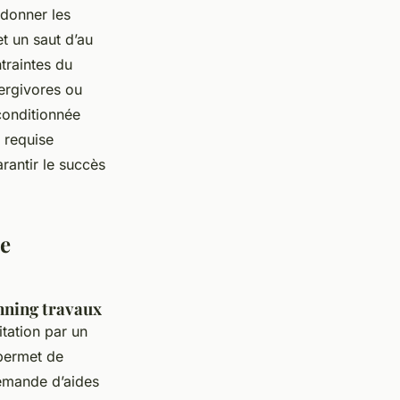
ordonner les
et un saut d’au
traintes du
nergivores ou
conditionnée
 requise
rantir le succès
ne
nning travaux
tation par un
 permet de
demande d’aides