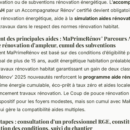
ovation ou de subventions rénovation énergétique. L’
accom
AH
par un Accompagnateur Rénov’ certifié devient obligatoire
 rénovation énergétique, aide à la
simulation aides rénova
 travaux dans le respect des normes rénovation habitat.
t des principales aides : MaPrimeRénov’ Parcours
 rénovation d’ampleur, cumul des subventions
t MaPrimeRénov est basé sur des conditions d’éligibilité p
al de plus de 15 ans, audit énergétique habitation préalable
ravaux rénovation habitat garantissant un gain de deux cla
énov’ 2025 nouveautés renforcent le
programme aide rén
rime énergie cumulable, éco-prêt à taux zéro et aides local
nancement travaux rénovation. Le Coup de pouce rénovation 
spositif pour les foyers modestes, mais son cumul avec M
qui gère la compatibilité aides multiples.
tapes : consultation d’un professionnel RGE, consti
ation des conditions, suivi du chantier