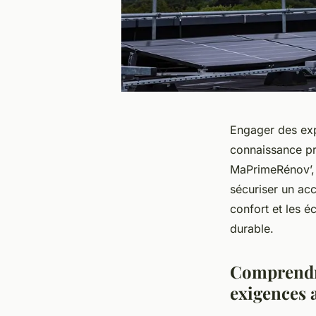
Engager des exp
connaissance pr
MaPrimeRénov’, 
sécuriser un acc
confort et les é
durable.
Comprendre
exigences a