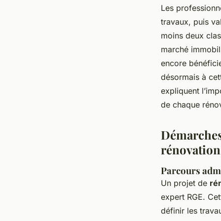
Les professionnel
travaux, puis va
moins deux clas
marché immobilie
encore bénéficie
désormais à cet
expliquent l’im
de chaque rénov
Démarches,
rénovation
Parcours admi
Un projet de
ré
expert RGE. Cet
définir les tra