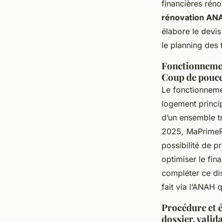
financières rén
rénovation AN
élabore le devis
le planning des
Fonctionnemen
Coup de pouce
Le fonctionnemen
logement princip
d’un ensemble t
2025, MaPrimeR
possibilité de p
optimiser le fi
compléter ce di
fait via l’ANAH 
Procédure et é
dossier, valid