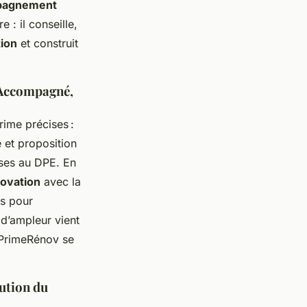
pagnement
 : il conseille,
tion
et construit
 Accompagné,
rime précises :
 et proposition
sses au DPE. En
ovation
avec la
es pour
d’ampleur vient
aPrimeRénov se
tution du