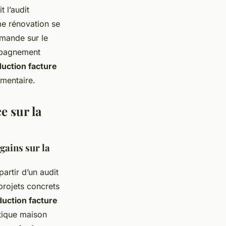
 l’audit
me rénovation se
emande sur le
ompagnement
duction facture
ementaire.
e sur la
gains sur la
artir d’un audit
projets concrets
duction facture
tique maison