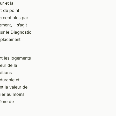
r et la
t de point
erceptibles par
ment, il s’agit
ur le Diagnostic
mplacement
ont les logements
eur de la
itions
durable et
t la valeur de
uler au moins
stème de