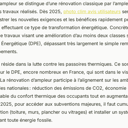
ampleur se distingue d’une rénovation classique par l’ampleu
s travaux réalisés. Dès 2025,
photo clim avis utilisateurs
ser
ustrer les nouvelles exigences et les bénéfices rapidement p
s effectuant ce type de transformation énergétique. Concrète
e travaux visant une amélioration d’au moins deux classes s
Énergétique (DPE), dépassant très largement le simple re
pements.
l réside dans la lutte contre les passoires thermiques. Ce s
sur le DPE, encore nombreux en France, qui sont dans le vis
La rénovation d’ampleur participe à l’alignement sur les amb
es nationales : réduction des émissions de CO2, économie 
table du confort thermique des occupants tout en augmentan
 2025, pour accéder aux subventions majeures, il faut cum
ation (toiture, murs, plancher ou vitrages) et installer un sy
nt toute énergie fossile.