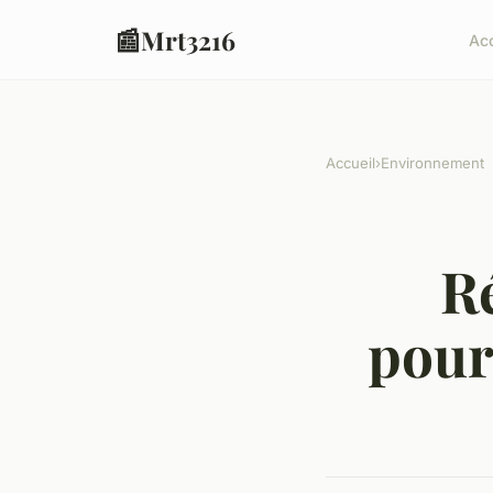
📰
Mrt3216
Acc
Accueil
›
Environnement
R
pour