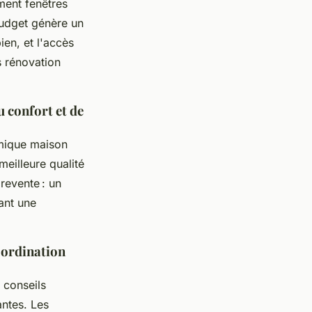
ment fenêtres
budget génère un
ien, et l'accès
 rénovation
 confort et de
mique maison
eilleure qualité
 revente : un
rant une
coordination
 conseils
antes. Les