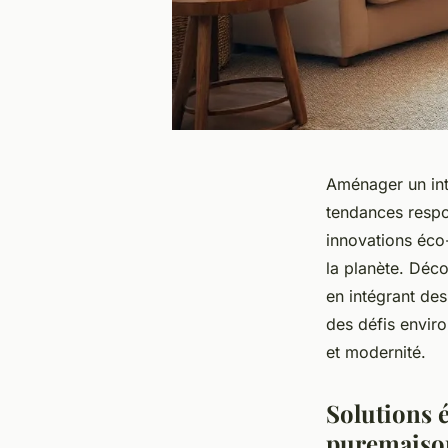
Aménager un inté
tendances respo
innovations éco-
la planète. Déc
en intégrant des
des défis envir
et modernité.
Solutions 
puremaiso