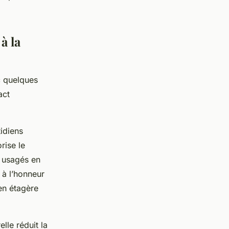
à la
c quelques
act
idiens
rise le
s usagés en
 à l’honneur
en étagère
lle réduit la