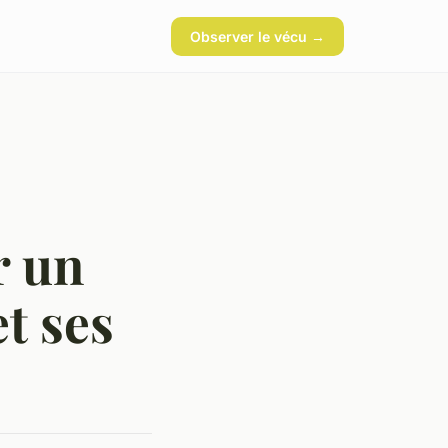
Observer le vécu →
r un
t ses