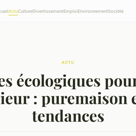
ueil
Actu
Culture
Divertissement
Emploi
Environnement
Société
ACTU
es écologiques pou
rieur : puremaison e
tendances