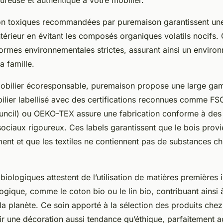
ureuse et authentique à votre mobilier.
on toxiques recommandées par puremaison garantissent une
 intérieur en évitant les composés organiques volatils nocifs.
normes environnementales strictes, assurant ainsi un enviro
a famille.
obilier écoresponsable, puremaison propose une large gam
bilier labellisé avec des certifications reconnues comme FS
ncil) ou OEKO-TEX assure une fabrication conforme à des 
ociaux rigoureux. Ces labels garantissent que le bois provi
ent et que les textiles ne contiennent pas de substances c
s biologiques attestent de l’utilisation de matières premières
ologique, comme le coton bio ou le lin bio, contribuant ainsi 
la planète. Ce soin apporté à la sélection des produits che
rir une décoration aussi tendance qu’éthique, parfaitement 