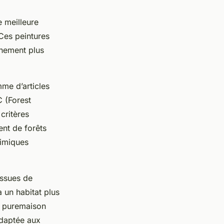
 meilleure
 Ces peintures
nnement plus
me d’articles
C (Forest
critères
ent de forêts
himiques
 issues de
à un habitat plus
z puremaison
adaptée aux