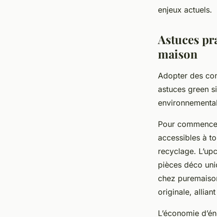
enjeux actuels.
Astuces pra
maison
Adopter des con
astuces green s
environnemental 
Pour commencer,
accessibles à to
recyclage. L’up
pièces déco uni
chez puremaison
originale, allian
L’économie d’éne