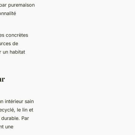
s par puremaison
nnalité
ées concrètes
urces de
r un habitat
ar
 intérieur sain
cyclé, le lin et
é durable. Par
nt une