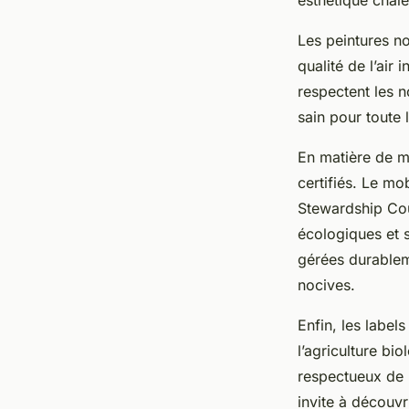
esthétique chale
Les peintures n
qualité de l’air
respectent les 
sain pour toute l
En matière de m
certifiés. Le mo
Stewardship Cou
écologiques et s
gérées durablem
nocives.
Enfin, les label
l’agriculture bi
respectueux de 
invite à découv