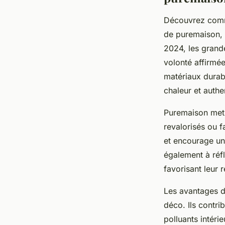
Découvrez comme
de puremaison, v
2024, les grand
volonté affirmée
matériaux durabl
chaleur et authe
Puremaison met l
revalorisés ou f
et encourage un
également à réfl
favorisant leur r
Les avantages d
déco. Ils contri
polluants intéri