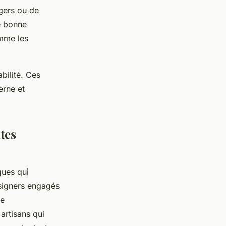
égers ou de
ne bonne
omme les
bilité. Ces
erne et
tes
ques qui
esigners engagés
de
artisans qui