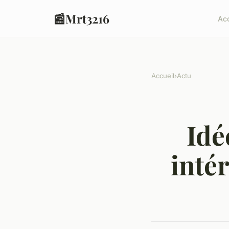
📰
Mrt3216
Acc
Accueil
›
Actu
Idé
inté